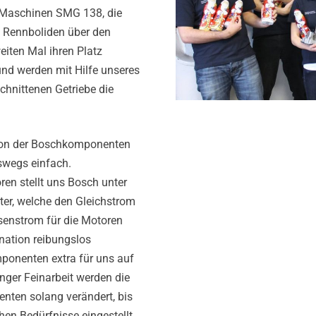
-Maschinen SMG 138, die
n Rennboliden über den
eiten Mal ihren Platz
d werden mit Hilfe unseres
chnittenen Getriebe die
tion der Boschkomponenten
swegs einfach.
ren stellt uns Bosch unter
ter, welche den Gleichstrom
senstrom für die Motoren
nation reibungslos
mponenten extra für uns auf
anger Feinarbeit werden die
nten solang verändert, bis
hen Bedürfnisse eingestellt