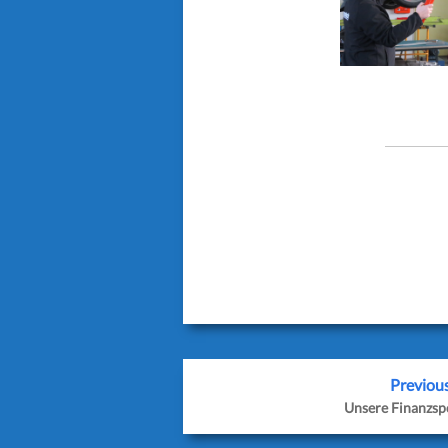
[wp_social_shar
twitter_usernam
teilen‘ googlepl
before_button_t
Previou
Unsere Finanzsp