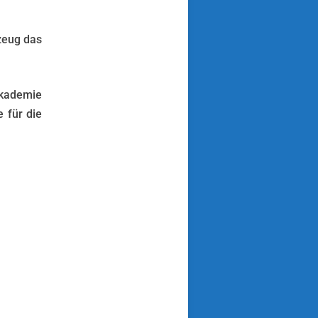
zeug das
akademie
 für die