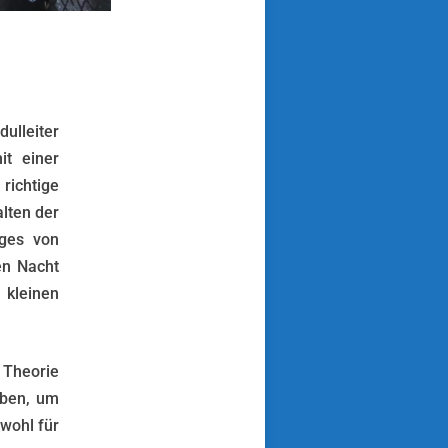
ulleiter
it einer
richtige
lten der
ages von
en Nacht
 kleinen
 Theorie
 üben, um
wohl für