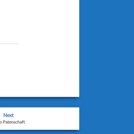
ext=’Auf Twitter
0′
Next
o Patenschaft