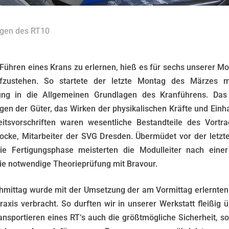
gen des RT10
Führen eines Krans zu erlernen, hieß es für sechs unserer Mod
fzustehen. So startete der letzte Montag des Märzes m
ung in die Allgemeinen Grundlagen des Kranführens. Das 
gen der Güter, das Wirken der physikalischen Kräfte und Einha
eitsvorschriften waren wesentliche Bestandteile des Vortr
ocke, Mitarbeiter der SVG Dresden. Übermüdet vor der letzt
ie Fertigungsphase meisterten die Modulleiter nach einer
ie notwendige Theorieprüfung mit Bravour.
hmittag wurde mit der Umsetzung der am Vormittag erlernten
raxis verbracht. So durften wir in unserer Werkstatt fleißig
ansportieren eines RT‘s auch die größtmögliche Sicherheit, so