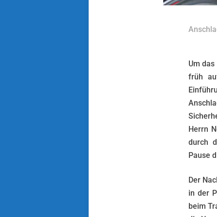
Anschla
Um das 
früh au
Einführ
Anschla
Sicherh
Herrn N
durch d
Pause d
Der Nac
in der P
beim Tr