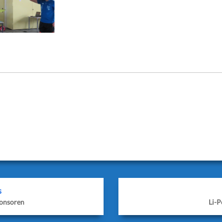
ing social_options=’facebook,twitter,googleplus‘
e=’racetechracing‘ facebook_text=’Auf Facebook teilen‘ twitter_t
us_text=’Auf Google+ teilen‘ icon_order=’f,t,g,l,p,x,r‘ show_icons=’
ext=“ text_position=“ social_image=“]
s
onsoren
Li-P