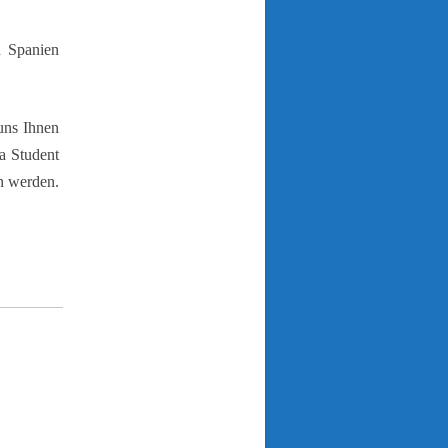
n Spanien
 uns Ihnen
a Student
in werden.
ext=’Auf Twitter
0′