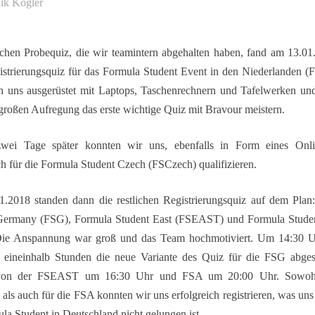
ik Kögler
ichen Probequiz, die wir teamintern abgehalten haben, fand am 13.01
istrierungsquiz für das Formula Student Event in den Niederlanden (F
en uns ausgerüstet mit Laptops, Taschenrechnern und Tafelwerken un
 großen Aufregung das erste wichtige Quiz mit Bravour meistern.
zwei Tage später konnten wir uns, ebenfalls in Form eines Onl
ch für die Formula Student Czech (FSCzech) qualifizieren.
.2018 standen dann die restlichen Registrierungsquiz auf dem Plan
Germany (FSG), Formula Student East (FSEAST) und Formula Studen
ie Anspannung war groß und das Team hochmotiviert. Um 14:30 
 eineinhalb Stunden die neue Variante des Quiz für die FSG abges
 von der FSEAST um 16:30 Uhr und FSA um 20:00 Uhr. Sowohl
s auch für die FSA konnten wir uns erfolgreich registrieren, was uns 
la Student in Deutschland nicht gelungen ist.