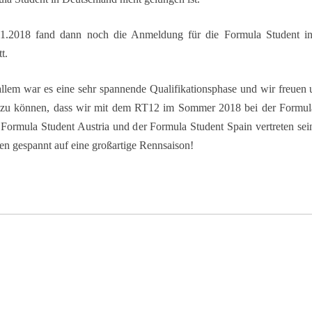
.2018 fand dann noch die Anmeldung für die Formula Student i
t.
allem war es eine sehr spannende Qualifikationsphase und wir freuen
n zu können, dass wir mit dem RT12 im Sommer 2018 bei der Formul
 Formula Student Austria und der Formula Student Spain vertreten se
en gespannt auf eine großartige Rennsaison!
ing social_options=’facebook,twitter,googleplus‘
e=’racetechracing‘ facebook_text=’Auf Facebook teilen‘ twitter_t
us_text=’Auf Google+ teilen‘ icon_order=’f,t,g,l,p,x,r‘ show_icons=’
ext=“ text_position=“ social_image=“]