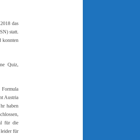
.2018 das
SN) statt.
d konnten
ine Quiz,
: Formula
t Austria
Uhr haben
chlossen,
 für die
leider für