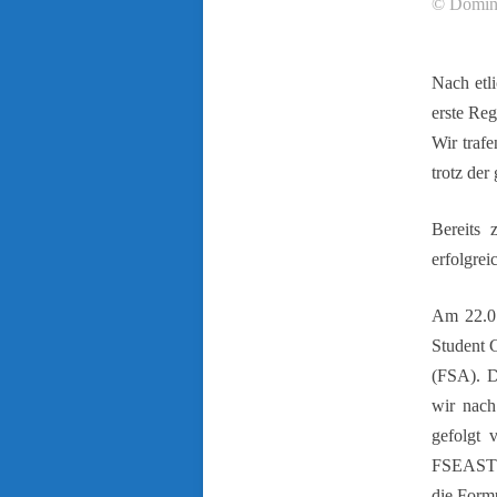
© Domin
Nach etl
erste Reg
Wir traf
trotz der
Bereits 
erfolgrei
Am 22.01
Student 
(FSA). D
wir nach
gefolgt
FSEAST al
die Formu