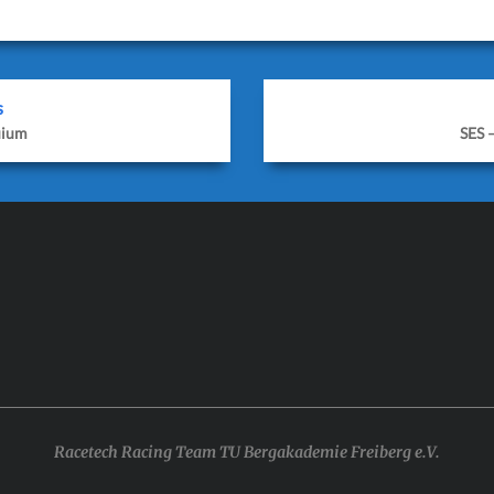
s
uium
SES 
Racetech Racing Team TU Bergakademie Freiberg e.V.