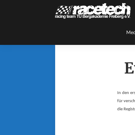
Med
E
In den er
für versc
die Regist