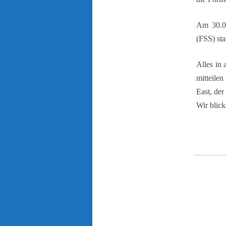
Am 30.01
(FSS) stat
Alles in 
mitteile
East, der
Wir blick
[wp_social_shar
twitter_usernam
teilen‘ googlepl
before_button_t