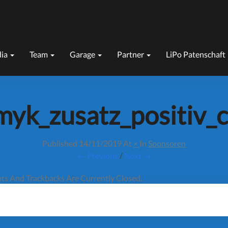
ia
Team
Garage
Partner
LiPo Patenschaft
cmyk_zusatz_positiv_
Published
14/11/2019
At
×
In
Sponsoren
← Previous
/
Next →
s And Trackbacks Are Currently Closed.