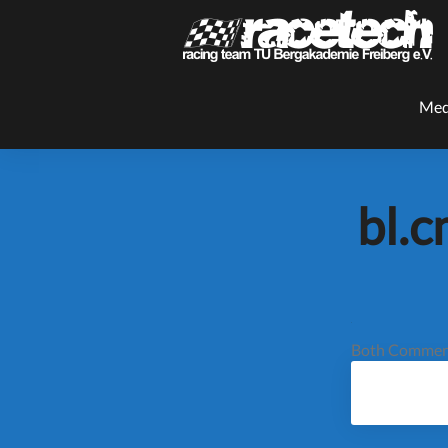
Med
bl.
Both Comment