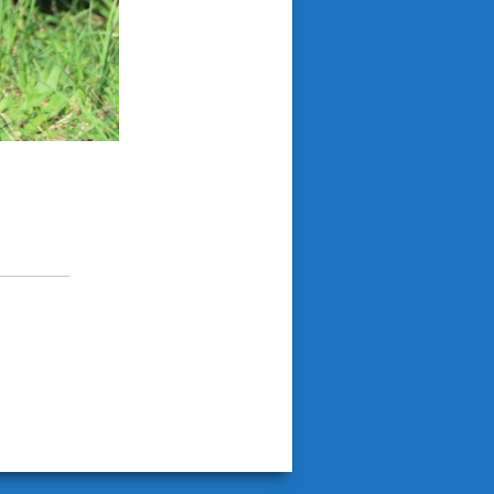
ext=’Auf Twitter
0′