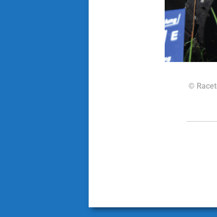
© Racet
[wp_social_shar
twitter_usernam
teilen‘ googlepl
before_button_t