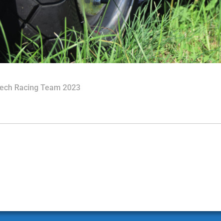
ech Racing Team 2023
ing social_options=’facebook,twitter,googleplus‘
e=’racetechracing‘ facebook_text=’Auf Facebook teilen‘ twitter_t
us_text=’Auf Google+ teilen‘ icon_order=’f,t,g,l,p,x,r‘ show_icons=’
ext=“ text_position=“ social_image=“]