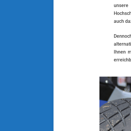
unsere 
Hochsch
auch da
Dennoch
alterna
Ihnen m
erreichb