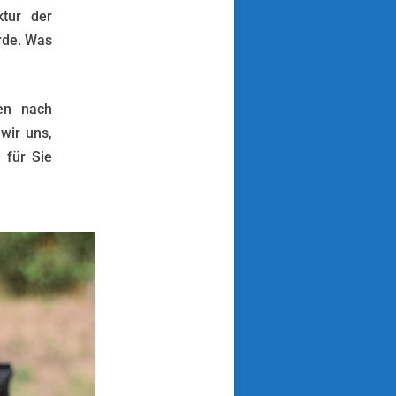
ktur der
rde. Was
ten nach
wir uns,
 für Sie